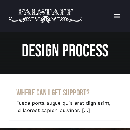
Ga
naar
inhoud
Togg
Navi
Home
Design Process
FALSTAFF
SFEER
Contact
Where can I get support?
Reservatie
Fusce porta augue quis erat dignissim,
id laoreet sapien pulvinar. [...]
MENU