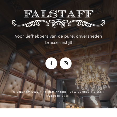
Voor liefhebbers van de pure, onversneden
brasseriestijl!
© Copyright 2022 – Falstaff Knokke | BTW BE 0889 416 556 |
Made by
Bliss